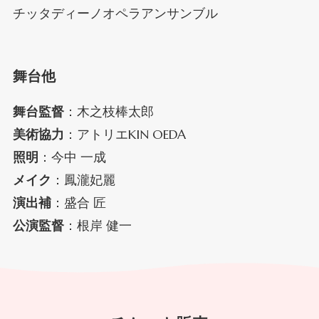
チッタディーノオペラアンサンブル
舞台他
舞台監督
：木之枝棒太郎
美術協力
：アトリエKIN OEDA
照明
：今中 一成
メイク
：鳳瀧妃麗
演出補
：盛合 匠
公演監督
：根岸 健一