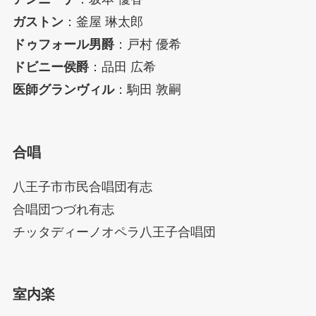
ガストン
：釜屋 琳太郎
ドゥフォール男爵
：戸村 優希
ドビニー侯爵
：品田 広希
医師グランヴィル
：駒田 敦嗣
合唱
八王子市市民合唱団有志
合唱団つづれ有志
チッタディーノオペラ八王子合唱団
室内楽