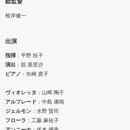
総監督
根岸健一
出演
指揮
：平野 桂子
演出
：舘 亜里沙
ピアノ
：矢崎 貴子
ヴィオレッタ
：山﨑 陶子
アルフレード
：中島 康晴
ジェルモン
：水野 賢司
フローラ
：工藤 麻祐子
アンニーナ
：坂本 優香