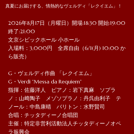
真夏にお届けする、情熱的なヴェルディ「レクイエム」！
2026年8月17日（月曜日）開場:18:30 開始:19:00 
終了:21:00
文京シビックホール 小ホール
入場料：3,000円　全席自由（6/1(月) 10:00 か
ら販売）
G・ヴェルディ作曲 「レクイエム」
G・Verdi “Messa da Requiem”
指揮：佐藤洋人　ピアノ：岩下真麻　ソプラ
ノ：山﨑陶子　メゾソプラノ：丹呉由利子　テ
ノール：中島康晴　バリトン：水野賢司
合唱：チッタディーノ合唱団
主催：特定非営利活動法人チッタディーノオペ
ラ振興会